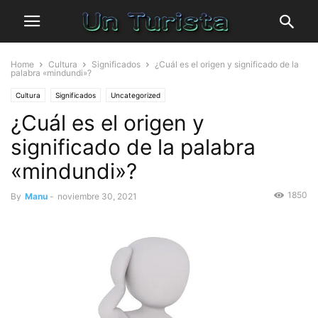
Home
Cultura
Significados
¿Cuál es el origen y significado de la
palabra «mindundi»?
Cultura
Significados
Uncategorized
¿Cuál es el origen y
significado de la palabra
«mindundi»?
1850
By
Manu
-
noviembre 30, 2021