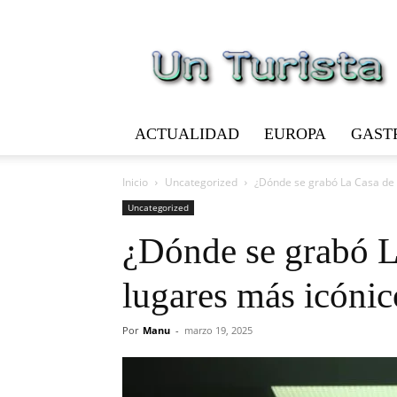
Un
Turista
ACTUALIDAD
EUROPA
GAST
Inicio
Uncategorized
¿Dónde se grabó La Casa de P
Uncategorized
¿Dónde se grabó L
lugares más icónico
Por
Manu
-
marzo 19, 2025