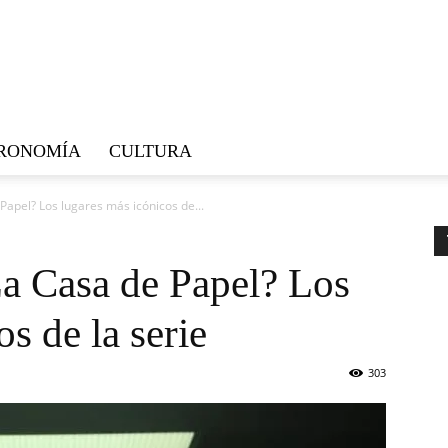
RONOMÍA
CULTURA
apel? Los lugares más icónicos de...
a Casa de Papel? Los
s de la serie
303