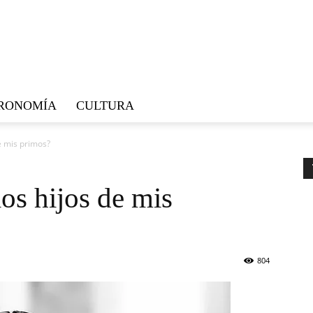
RONOMÍA
CULTURA
e mis primos?
os hijos de mis
804