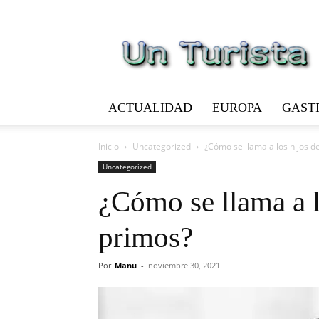
Un
Turista
ACTUALIDAD
EUROPA
GAST
Inicio
Uncategorized
¿Cómo se llama a los hijos d
Uncategorized
¿Cómo se llama a l
primos?
Por
Manu
-
noviembre 30, 2021