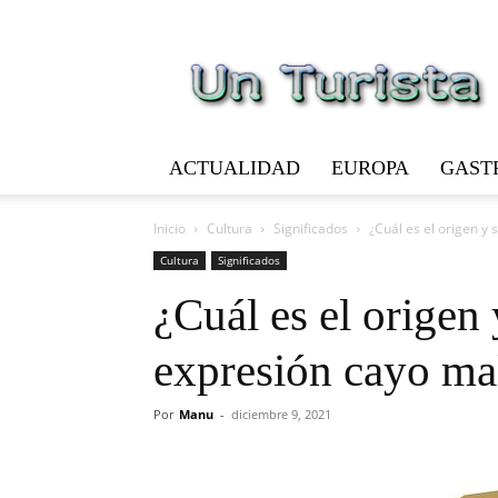
Un
Turista
ACTUALIDAD
EUROPA
GAST
Inicio
Cultura
Significados
¿Cuál es el origen y 
Cultura
Significados
¿Cuál es el origen 
expresión cayo ma
Por
Manu
-
diciembre 9, 2021