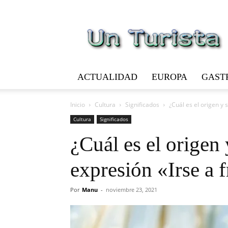
Un
Turista
ACTUALIDAD
EUROPA
GAST
Inicio
Cultura
Significados
¿Cuál es el origen y s
Cultura
Significados
¿Cuál es el origen 
expresión «Irse a 
Por
Manu
-
noviembre 23, 2021