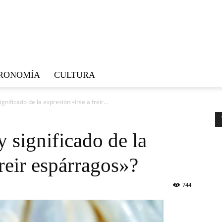
RONOMÍA
CULTURA
ignificado de la expresión «Irse a freir...
y significado de la
freir espárragos»?
744