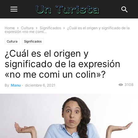
Home
Cultura
Significados
¿Cuál es el origen y significado de la
expresión «no me comi...
Cultura
Significados
¿Cuál es el origen y
significado de la expresión
«no me comi un colin»?
3108
By
Manu
-
diciembre 6, 2021