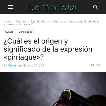
Home
Cultura
Significados
¿Cuál es el origen y significado de la
expresión «pirriaque»?
Cultura
Significados
¿Cuál es el origen y
significado de la expresión
«pirriaque»?
2080
By
Manu
-
noviembre 30, 2021