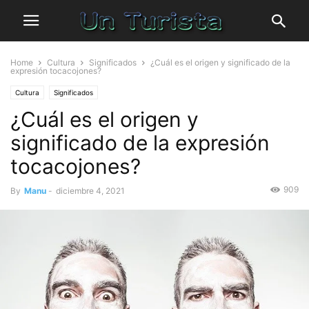
Home
Cultura
Significados
¿Cuál es el origen y significado de la
expresión tocacojones?
Cultura
Significados
¿Cuál es el origen y
significado de la expresión
tocacojones?
909
By
Manu
-
diciembre 4, 2021