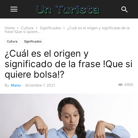
Home
Cultura
Significados
¿Cuál es el origen y significado de la
frase !Que si quiere...
Cultura
Significados
¿Cuál es el origen y
significado de la frase !Que si
quiere bolsa!?
4950
By
Manu
-
diciembre 7, 2021