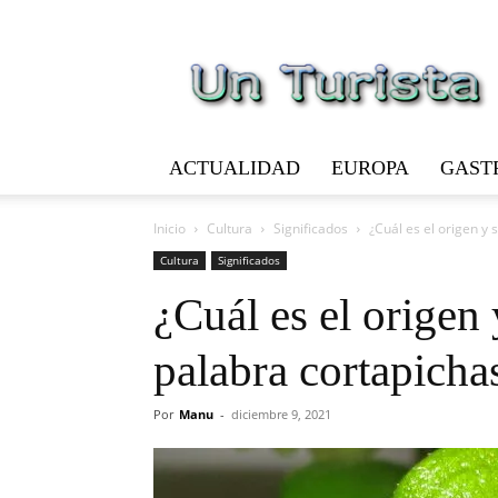
Un
Turista
ACTUALIDAD
EUROPA
GAST
Inicio
Cultura
Significados
¿Cuál es el origen y 
Cultura
Significados
¿Cuál es el origen 
palabra cortapicha
Por
Manu
-
diciembre 9, 2021