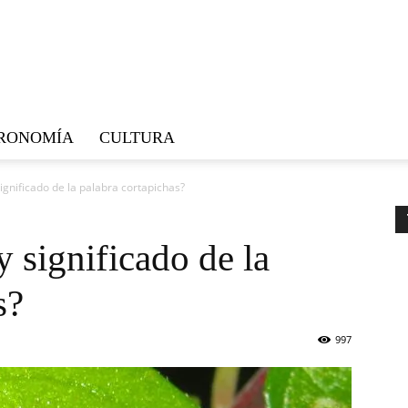
RONOMÍA
CULTURA
significado de la palabra cortapichas?
y significado de la
s?
997