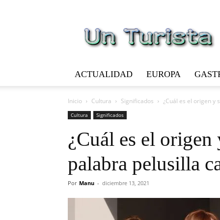
Un
Turista
ACTUALIDAD
EUROPA
GAST
Inicio
Cultura
Significados
¿Cuál es el origen y s
Cultura
Significados
¿Cuál es el origen 
palabra pelusilla c
Por
Manu
-
diciembre 13, 2021