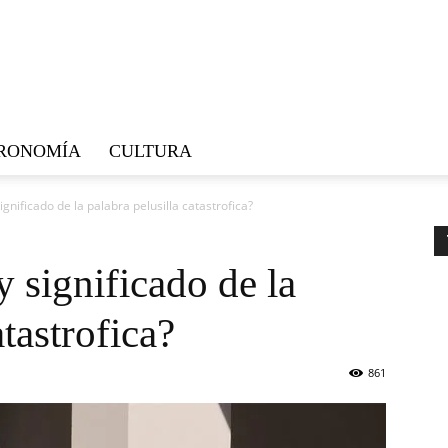
RONOMÍA
CULTURA
ignificado de la palabra pelusilla catastrofica?
y significado de la
atastrofica?
861