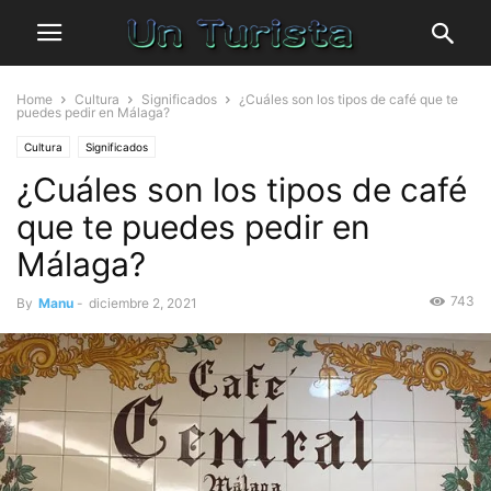
Home
Cultura
Significados
¿Cuáles son los tipos de café que te
puedes pedir en Málaga?
Cultura
Significados
¿Cuáles son los tipos de café
que te puedes pedir en
Málaga?
743
By
Manu
-
diciembre 2, 2021