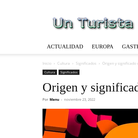
Un
Turista
ACTUALIDAD
EUROPA
GAST
Inicio
Cultura
Significados
Origen y significado 
Cultura
Significados
Origen y significa
Por
Manu
-
noviembre 23, 2022