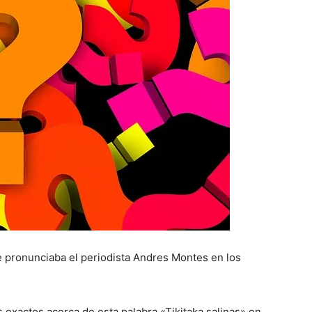
ue pronunciaba el periodista Andres Montes en los
xactos acerca de esta palabra «Tikitaka salinas» en