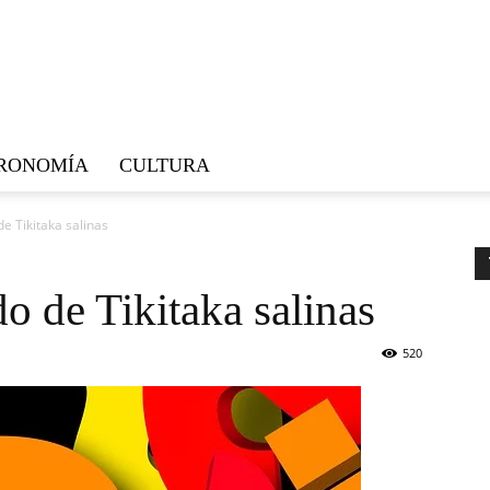
RONOMÍA
CULTURA
de Tikitaka salinas
do de Tikitaka salinas
520