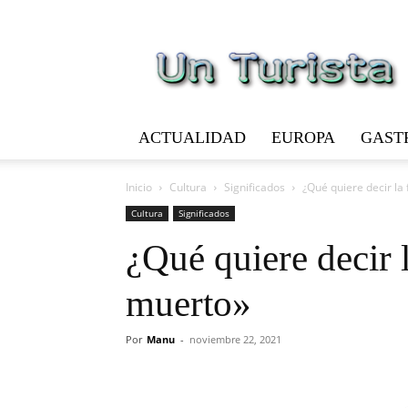
Un
Turista
ACTUALIDAD
EUROPA
GAST
Inicio
Cultura
Significados
¿Qué quiere decir la
Cultura
Significados
¿Qué quiere decir 
muerto»
Por
Manu
-
noviembre 22, 2021