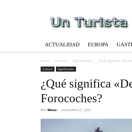
Un
Turista
ACTUALIDAD
EUROPA
GAST
Inicio
Cultura
Significados
¿Qué significa «Dem
Cultura
Significados
¿Qué significa «D
Forocoches?
Por
Manu
-
noviembre 27, 2021