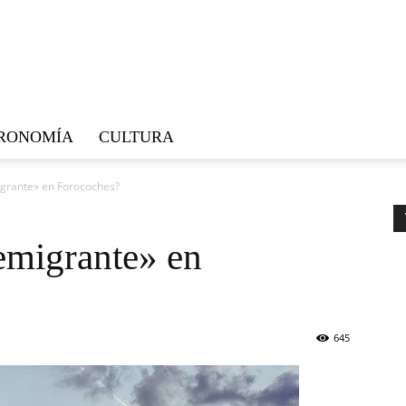
RONOMÍA
CULTURA
igrante» en Forocoches?
emigrante» en
645