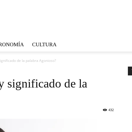
RONOMÍA
CULTURA
significado de la palabra Agonioso?
y significado de la
432