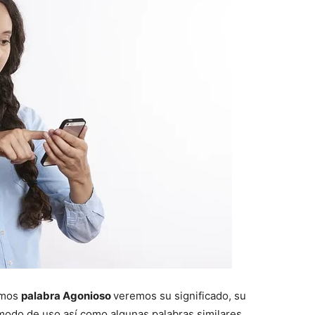
emos
palabra Agonioso
veremos su significado, su
modo de uso así como algunas palabras similares.