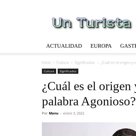
Un
Turista
ACTUALIDAD
EUROPA
GAST
Inicio
Cultura
Significados
¿Cuál es el origen y 
Cultura
Significados
¿Cuál es el origen 
palabra Agonioso?
Por
Manu
-
enero 3, 2022