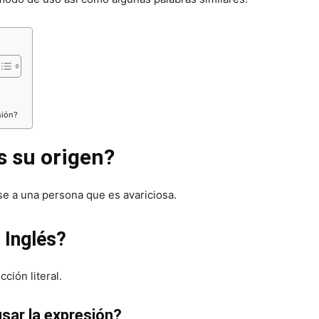
sión?
s su origen?
se a una persona que es avariciosa.
 Inglés?
cción literal.
sar la expresión?