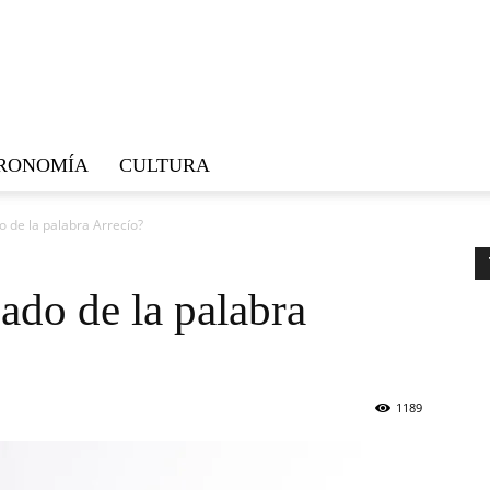
RONOMÍA
CULTURA
do de la palabra Arrecío?
cado de la palabra
1189