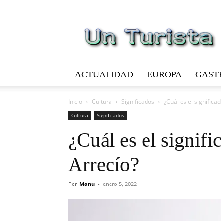
Un
Turista
ACTUALIDAD
EUROPA
GAST
Inicio
Cultura
Significados
¿Cuál es el significa
Cultura
Significados
¿Cuál es el signifi
Arrecío?
Por
Manu
-
enero 5, 2022