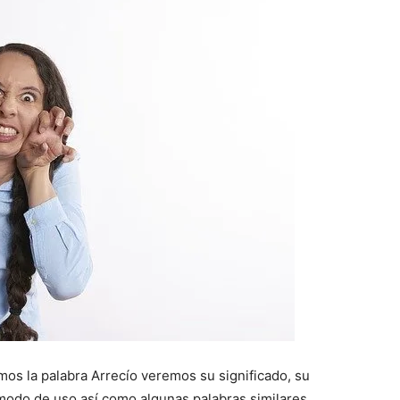
mos la palabra Arrecío veremos su significado, su
modo de uso así como algunas palabras similares.