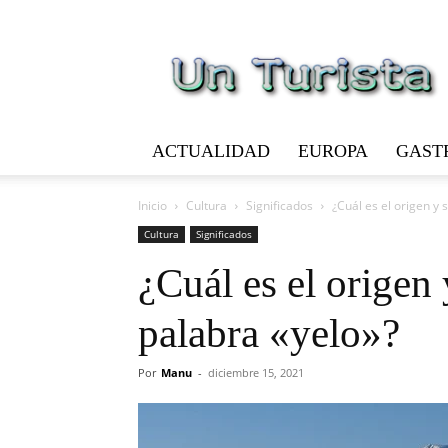
Un
Turista
ACTUALIDAD
EUROPA
GAST
Inicio
Cultura
Significados
¿Cuál es el origen y 
Cultura
Significados
¿Cuál es el origen 
palabra «yelo»?
Por
Manu
-
diciembre 15, 2021