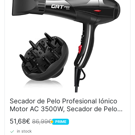
Secador de Pelo Profesional Iónico
Motor AC 3500W, Secador de Pelo
Viaje Cerámica Luz Azul con Difusor
51,68€
86,99€
PRIME
y Boquilla Concentradora, 2
PRIME
Velocidades 3...
in stock