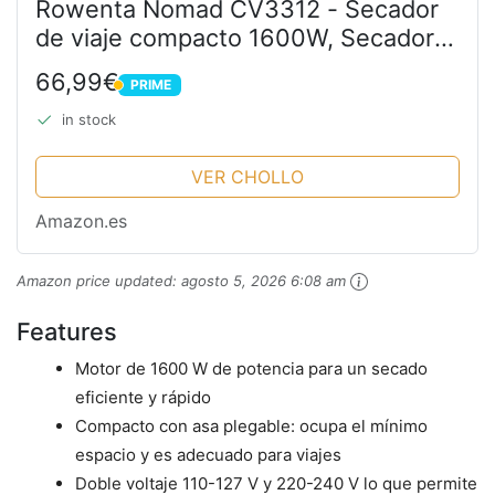
Rowenta Nomad CV3312 - Secador
de viaje compacto 1600W, Secador
pelo con asa plegable, fácil de plegar,
66,99€
PRIME
con boquilla concentradora, 2
PRIME
posiciones de...
in stock
VER CHOLLO
Amazon.es
Amazon price updated:
agosto 5, 2026 6:08 am
Features
Motor de 1600 W de potencia para un secado
eficiente y rápido
Compacto con asa plegable: ocupa el mínimo
espacio y es adecuado para viajes
Doble voltaje 110-127 V y 220-240 V lo que permite