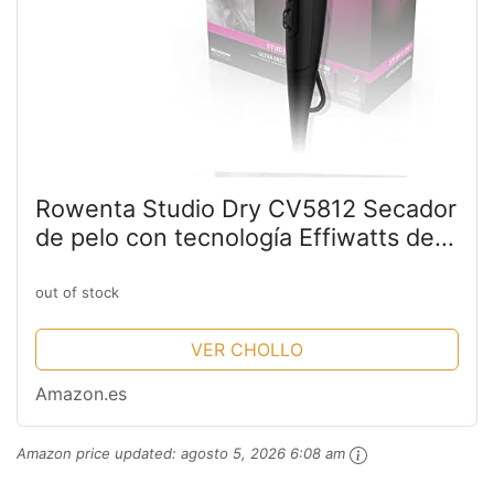
Rowenta Studio Dry CV5812 Secador
de pelo con tecnología Effiwatts de
ahorro de energía, 6 ajustes de
velocidad/temperatura,
out of stock
Termocontrol, boquilla...
VER CHOLLO
Amazon.es
Amazon price updated:
agosto 5, 2026 6:08 am