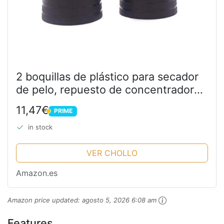
2 boquillas de plástico para secador
de pelo, repuesto de concentrador
estrecho, boquilla de secado de pelo,
11,47€
PRIME
color negro
PRIME
in stock
VER CHOLLO
Amazon.es
Amazon price updated:
agosto 5, 2026 6:08 am
Features