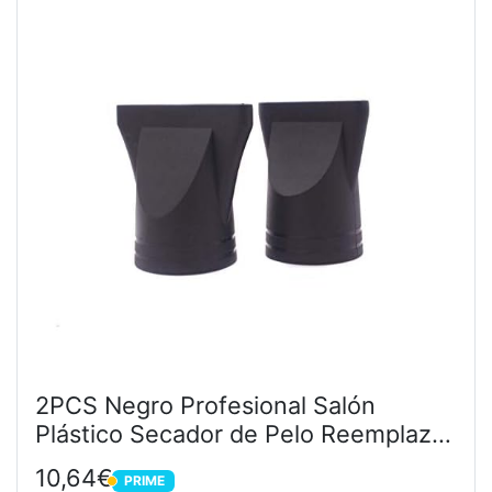
2PCS Negro Profesional Salón
Plástico Secador de Pelo Reemplazo
de Boquilla Reemplazo de
10,64€
PRIME
Concentrador Estrecho Blow Flat
PRIME