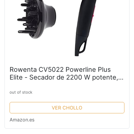
Rowenta CV5022 Powerline Plus
Elite - Secador de 2200 W potente,
función Ionic, boquilla concentradora
de aire y difusor, 3 velocidades y 2
out of stock
temperaturas,...
VER CHOLLO
Amazon.es