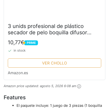
3 unids profesional de plástico
secador de pelo boquilla difusor
secador de pelo boquilla peine
10,77€
PRIME
accesorio concentrador reemplazo
PRIME
soplado plana peluquería...
in stock
VER CHOLLO
Amazon.es
Amazon price updated:
agosto 5, 2026 6:08 am
Features
El paquete incluye: 1 juego de 3 piezas (1 boquilla