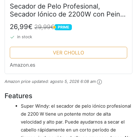
Secador de Pelo Profesional,
Secador Iónico de 2200W con Peine,
Boquilla Concentradora de Aire y
26,99€
29,99€
PRIME
Difusor, Thermoprotect 2
PRIME
Velocidades y 3 Temperaturas,
in stock
Botón...
VER CHOLLO
Amazon.es
Amazon price updated:
agosto 5, 2026 6:08 am
Features
Super Windy: el secador de pelo iónico profesional
de 2200 W tiene un potente motor de alta
velocidad y alto par. Puede ayudarnos a secar el
cabello rápidamente en un corto período de