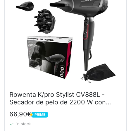
Rowenta K/pro Stylist CV888L -
Secador de pelo de 2200 W con
motor AC Pro, 6 ajustes de
66,90€
PRIME
velocidad/temperatura,
PRIME
revestimiento Keratin & Glow, 2
in stock