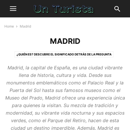
Home
Madrid
MADRID
¿QUIÉN ES? DESCUBRE EL SIGNIFICADO DETRÁS DE LA PREGUNTA
ACTUALIDAD
Madrid, la capital de España, es una ciudad vibrante
ANDALUCÍA: UN DESTINO LLENO DE HISTORIA, CULTURA Y BELLEZA NATURAL
llena de historia, cultura y vida. Desde sus
APRENDIZAJE
BEBIDAS
CAFETERÍAS
CINE
CULTURA
DICHOS
monumentos emblemáticos como el Palacio Real y la
ESPAÑA
EUROPA
FRASES
GASTRONOMÍA
HISTORIA
HUMOR
Puerta del Sol hasta sus famosos museos como el
JUEGOS INFANTILES
MADRID
OFERTAS
POSTRES
REFRANES
Museo del Prado, Madrid ofrece una experiencia única
VIAJES
VÍDEOS
para quienes la visitan. Su mezcla de tradición y
modernidad, su vibrante vida nocturna y sus espacios
verdes, como el Parque del Retiro, hacen de esta
ciudad un destino imperdible. Además, Madrid es