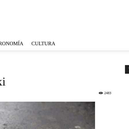
RONOMÍA
CULTURA
ki
2483