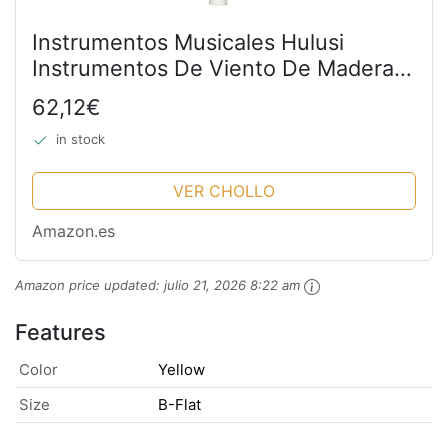
Instrumentos Musicales Hulusi
Instrumentos De Viento De Madera
Chinos Tradicionales C-Key B-Flat A-
62,12€
Key Introducción A Niños Y
in stock
Estudiantes (Color : Yellow,...
VER CHOLLO
Amazon.es
Amazon price updated:
julio 21, 2026 8:22 am
Features
Color
Yellow
Size
B-Flat