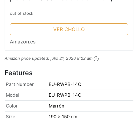
Base de madera maciza, Somier de
listones de madera, Montaje sencillo,
out of stock
150 x 190 cm, Natural
VER CHOLLO
Amazon.es
Amazon price updated:
julio 21, 2026 8:22 am
Features
Part Number
EU-RWPB-14O
Model
EU-RWPB-14O
Color
Marrón
Size
190 x 150 cm