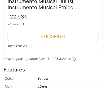
Instrumento Musical Hulusi,
Instrumento Musical Étnico,
Instrumento De Viento De Madera
122,93€
Chino Tradicional, Amante De La
in stock
Música para Principiantes (Color :...
VER CHOLLO
Amazon.es
Amazon price updated:
julio 21, 2026 8:22 am
Features
Color
Yellow
Size
42cm