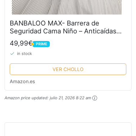
BANBALOO MAX- Barrera de
Seguridad Cama Niño – Anticaídas
infantil/Barandilla de Espuma
49,99€
PRIME
Antideslizante con Protector de
PRIME
Colchón Impermeable, para Camas...
in stock
VER CHOLLO
Amazon.es
Amazon price updated:
julio 21, 2026 8:22 am