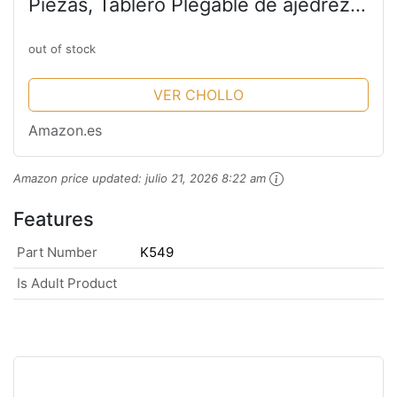
Piezas, Tablero Plegable de ajedrez,
Ideal para Niños, Adultos,
Principiantes, Juego de ajedrez, fácil
out of stock
de Llevar, Ajedrez de...
VER CHOLLO
Amazon.es
Amazon price updated:
julio 21, 2026 8:22 am
Features
Part Number
K549
Is Adult Product