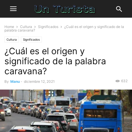
Home
Cultura
Significados
¿Cuál es el origen y significado de la
palabra caravana?
Cultura
Significados
¿Cuál es el origen y
significado de la palabra
caravana?
632
By
Manu
-
diciembre 12, 2021