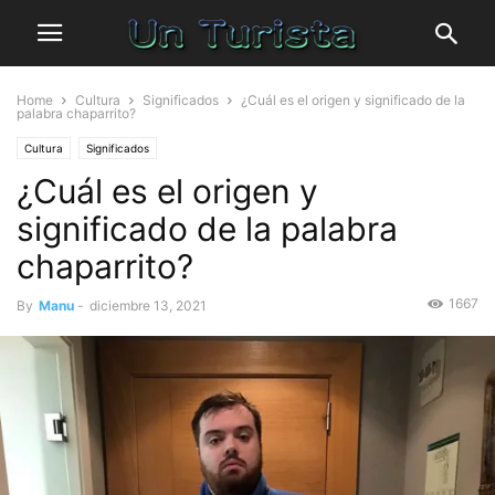
Home
Cultura
Significados
¿Cuál es el origen y significado de la
palabra chaparrito?
Cultura
Significados
¿Cuál es el origen y
significado de la palabra
chaparrito?
1667
By
Manu
-
diciembre 13, 2021