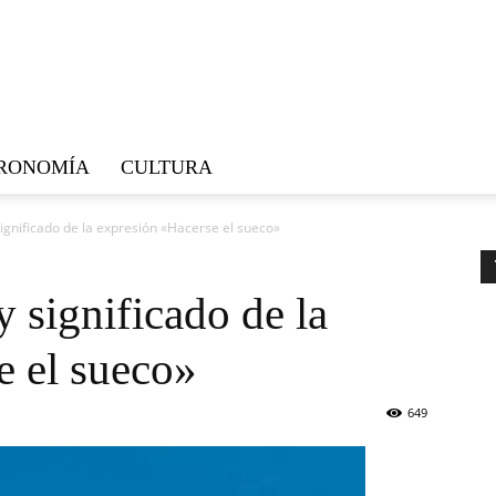
RONOMÍA
CULTURA
significado de la expresión «Hacerse el sueco»
y significado de la
e el sueco»
649