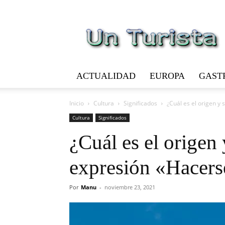
Un
Turista
ACTUALIDAD
EUROPA
GAST
Inicio
Cultura
Significados
¿Cuál es el origen y 
Cultura
Significados
¿Cuál es el origen 
expresión «Hacers
Por
Manu
-
noviembre 23, 2021