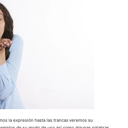
mos la expresión hasta las trancas
veremos su
ejemplos de su modo de uso así como algunas palabras