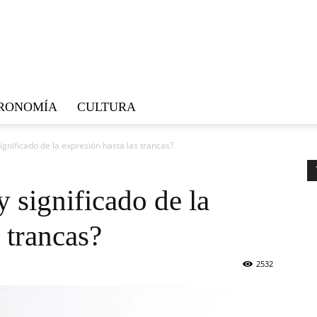
RONOMÍA
CULTURA
significado de la expresión hasta las trancas?
y significado de la
 trancas?
2532