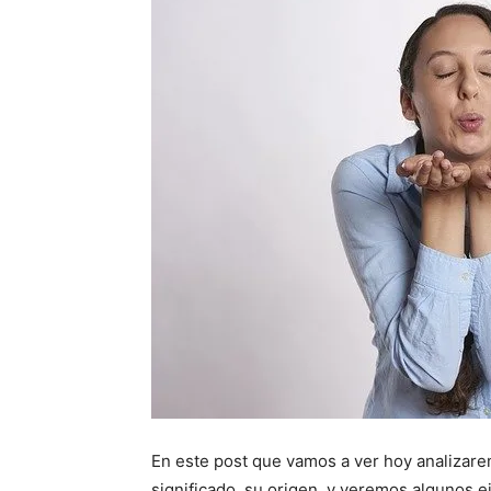
En este post que vamos a ver hoy analizare
significado, su origen, y veremos algunos 