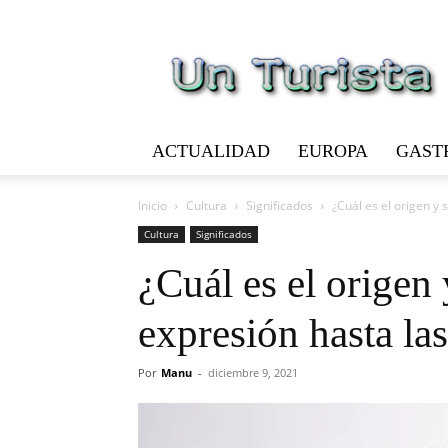
Un
Turista
ACTUALIDAD
EUROPA
GAST
Inicio
Cultura
Significados
¿Cuál es el origen y 
Cultura
Significados
¿Cuál es el origen 
expresión hasta las
Por
Manu
-
diciembre 9, 2021