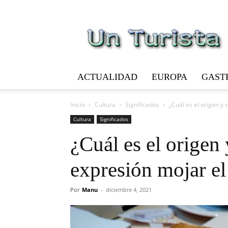
Un
Turista
ACTUALIDAD
EUROPA
GAST
Inicio
Cultura
Significados
¿Cuál es el origen y 
Cultura
Significados
¿Cuál es el origen 
expresión mojar el
Por
Manu
-
diciembre 4, 2021