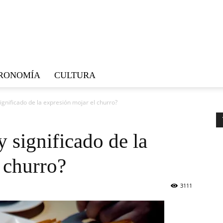
RONOMÍA
CULTURA
significado de la expresión mojar el churro?
y significado de la
 churro?
3111