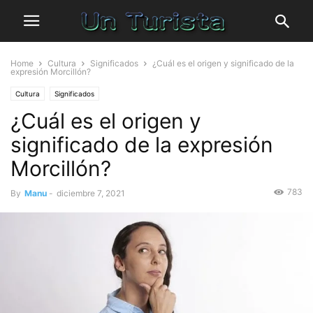
Home
Cultura
Significados
¿Cuál es el origen y significado de la
expresión Morcillón?
Cultura
Significados
¿Cuál es el origen y
significado de la expresión
Morcillón?
783
By
Manu
-
diciembre 7, 2021