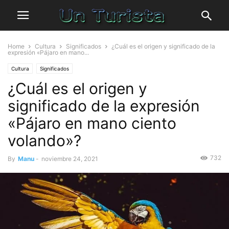
Home
Cultura
Significados
¿Cuál es el origen y significado de la
expresión «Pájaro en mano...
Cultura
Significados
¿Cuál es el origen y
significado de la expresión
«Pájaro en mano ciento
volando»?
732
By
Manu
-
noviembre 24, 2021